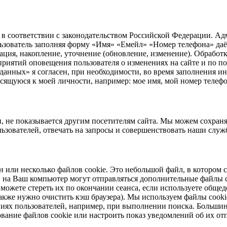
 в соответствии с законодательством Российской Федерации. А
льзователь заполняя форму «Имя» «Емейл» «Номер телефона» даё
ция, накопление, уточнение (обновление, изменение). Обработк
приятий оповещения пользователя о изменениях на сайте и по по
 данных» я согласен, при необходимости, во время заполнения и
осящуюся к моей личности, например: мое имя, мой номер телеф
 не показывается другим посетителям сайта. Мы можем сохраня
ьзователей, отвечать на запросы и совершенствовать наши служ
 или несколько файлов cookie. Это небольшой файл, в котором 
е, на Ваш компьютер могут отправляться дополнительные файлы 
 можете стереть их по окончании сеанса, если используете общ
акже нужно очистить кэш браузера). Мы используем файлы cooki
виях пользователей, например, при выполнении поиска. Большин
вание файлов cookie или настроить показ уведомлений об их от