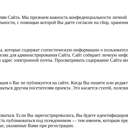
елям Сайта. Мы признаем важность конфиденциальности личной
ости, с помощью которой Вы даете согласие на сбор, хранени
ы, которые содержат статистическую информацию о пользователя
целях для администрирования Сайта. Сайт собирает личную инф
и адрес электронной почты. Просматривать содержание Сайта м
ция о Вас не публикуется на сайте. Когда Вы пишете или редакт
ываться другим посетителям проекта. Это касается статей, полез
ироваться. Если Вы зарегистрировались, Вы будете идентифицир
есть публиковаться под псевдонимом — тем именем, которым пре
ые, указанные Вами при регистрации.