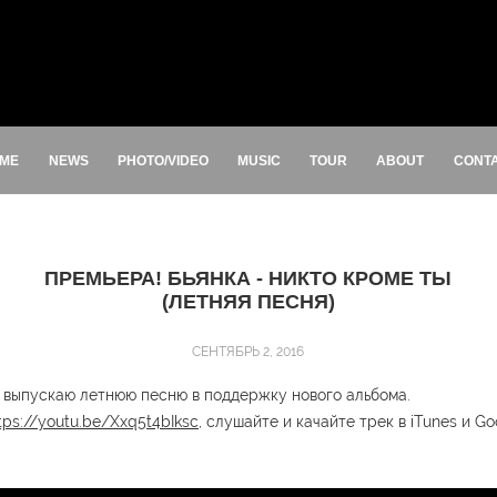
ME
NEWS
PHOTO/VIDEO
MUSIC
TOUR
ABOUT
CONT
ПРЕМЬЕРА! БЬЯНКА - НИКТО КРОМЕ ТЫ
(ЛЕТНЯЯ ПЕСНЯ)
СЕНТЯБРЬ 2, 2016
! выпускаю летнюю песню в поддержку нового альбома.
tps://youtu.be/Xxq5t4bIksc,
слушайте и качайте трек в iTunes и Goo