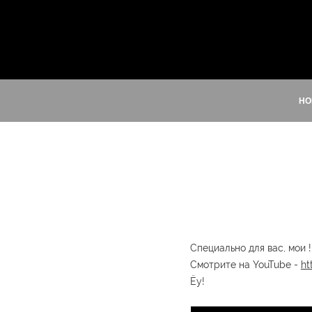
HO
Специально для вас, мои 
Смотрите на YouTube -
ht
Ёу!