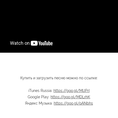
Купить и загрузить песню можно по ссылке:
iTunes Russia:
https://goo.gl/MIJPrI
Google Play:
https://goo.gl/MDLrhK
Яндекс Музыка:
https://goo.gl/oANbhs