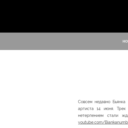
HO
Совсем недавно Бьянка 
артиста 14 июня. Трек
нетерпением стали жд
youtube.com/Biankanumb