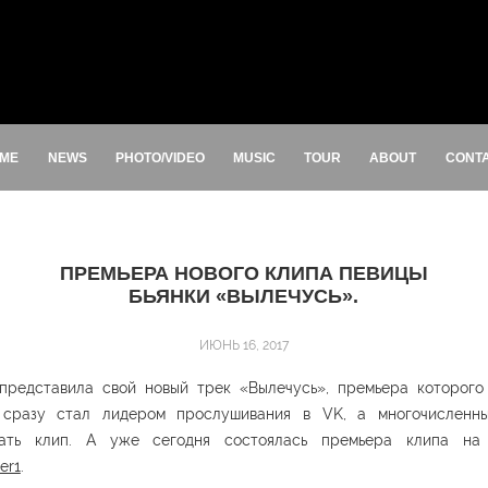
ME
NEWS
PHOTO/VIDEO
MUSIC
TOUR
ABOUT
CONT
ПРЕМЬЕРА НОВОГО КЛИПА ПЕВИЦЫ
БЬЯНКИ «ВЫЛЕЧУСЬ».
ИЮНЬ 16, 2017
представила свой новый трек «Вылечуcь», премьера которого 
 сразу стал лидером прослушивания в VK, а многочисленн
ать клип. А уже сегодня состоялась премьера клипа на 
er1
.