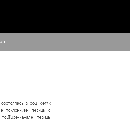
ACT
состоялась в соц. сетях
ые поклонники певицы с
YouTube-канале певицы