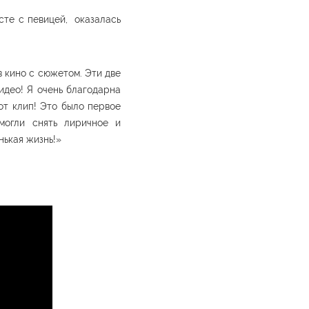
сте с певицей, оказалась
в кино с сюжетом. Эти две
видео! Я очень благодарна
от клип! Это было первое
могли снять лиричное и
нькая жизнь!»