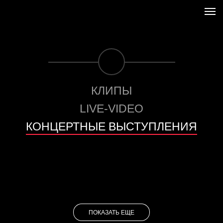
КЛИПЫ
LIVE-VIDEO
КОНЦЕРТНЫЕ ВЫСТУПЛЕНИЯ
BIANKA FEAT. LIPNITSKY SHOW ORCHESTRA - С ГОЛУБЫМИ
БЬЯНКА - Я НЕ ОТСТУПЛЮ (LIVE) / ПРЕМИЯ RUSSIAN MUSICBOX 2014
ГЛАЗАМИ, НОГАМИ РУКАМИ, МЕЛОДИЯ, МУЗЫКА
БЬЯНКА - ЗВУК ГАВНО (LIVE) / ПРЕМИЯ MTV EMA 2014
БЬЯНКА - ЗВУК ГАВНО / ПРЕМИЯ RU.TV 2015
ПОКАЗАТЬ ЕЩЕ